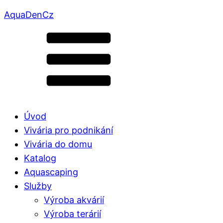
AquaDenCz
Úvod
Vivária pro podnikání
Vivária do domu
Katalog
Aquascaping
Služby
Výroba akvárií
Výroba terárií