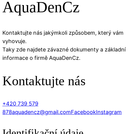
AquaDenCz
Kontaktujte nás jakýmkoli způsobem, který vám
vyhovuje.
Taky zde najdete závazné dokumenty a základní
informace o firmě AquaDenCz.
Kontaktujte nás
+420 739 579
878
aquadencz@gmail.com
Facebook
Instagram
Identifikační údaje