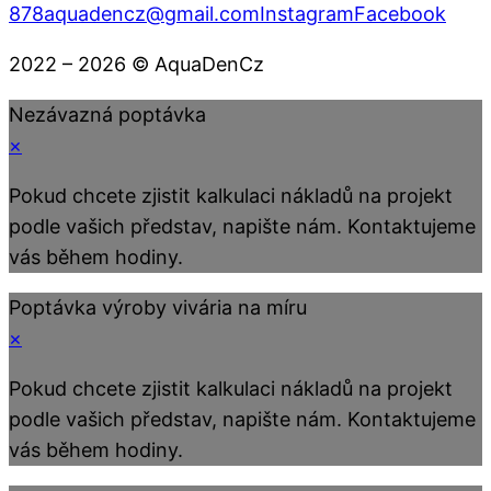
878
aquadencz@gmail.com
Instagram
Facebook
2022 – 2026 © AquaDenCz
Nezávazná poptávka
×
Pokud chcete zjistit kalkulaci nákladů na projekt
podle vašich představ, napište nám. Kontaktujeme
vás během hodiny.
Poptávka výroby vivária na míru
×
Pokud chcete zjistit kalkulaci nákladů na projekt
podle vašich představ, napište nám. Kontaktujeme
vás během hodiny.