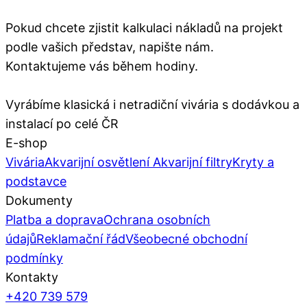
Pokud chcete zjistit kalkulaci nákladů na projekt
podle vašich představ, napište nám.
Kontaktujeme vás během hodiny.
Vyrábíme klasická i netradiční vivária s dodávkou a
instalací po celé ČR
E-shop
Vivária
Akvarijní osvětlení
Akvarijní filtry
Kryty a
podstavce
Dokumenty
Platba a doprava
Ochrana osobních
údajů
Reklamační řád
Všeobecné obchodní
podmínky
Kontakty
+420 739 579